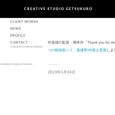
CREATIVE STUDIO GETSUKURO
CREATIVE STUDIO GETSUKURO
PROJECT
CLIENT WORKS
NEWS
PROFILE
CONTACT
作道雄の監督・脚本作「Thank you for shari
©
CREATIVE STUDIO GETSUKURO
.
つの映画祭にて、最優秀VR賞を受賞
しま
©
CREATIVE STUDIO GETSUKURO
.
2023年5月24日