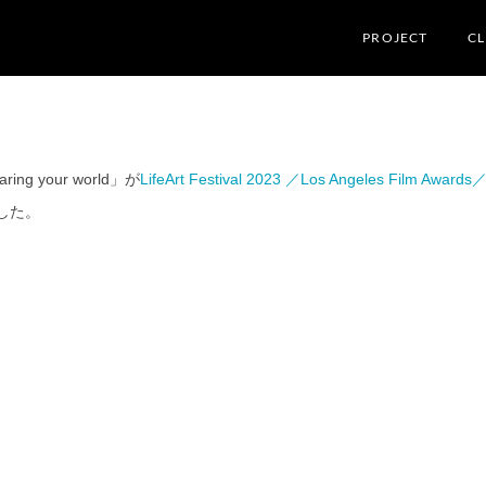
PROJECT
CL
ng your world」が
LifeArt Festival 2023 ／Los Angeles Film Awards
した。