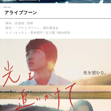
Movie
アライブフーン
脚本：作道雄 / 高明
製作：「アライブフーン」製作委員会
メインキャスト：野村周平 / 吉川愛 / 陣内孝則