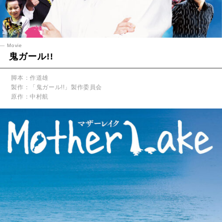
Movie
鬼ガール!!
脚本：作道雄
製作：「鬼ガール!!」製作委員会
原作：中村航