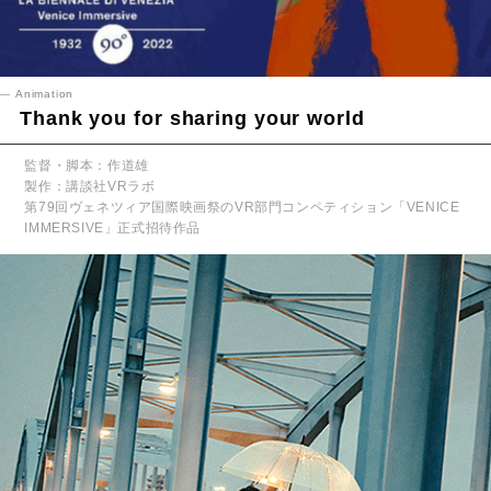
Animation
Thank you for sharing your world
監督・脚本：作道雄
製作：講談社VRラボ
第79回ヴェネツィア国際映画祭のVR部門コンペティション「VENICE
IMMERSIVE」正式招待作品