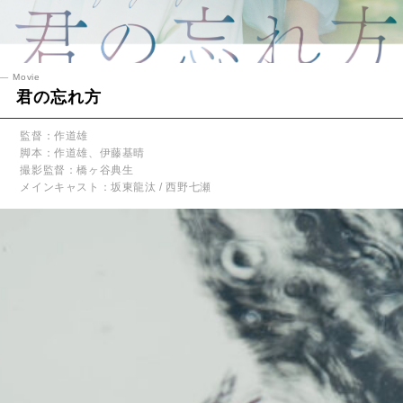
Movie
君の忘れ方
監督：作道雄
脚本：作道雄、伊藤基晴
撮影監督：橋ヶ谷典生
メインキャスト：坂東龍汰 / 西野七瀬