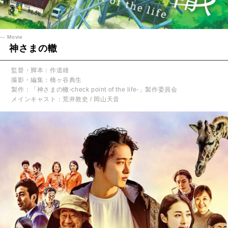
Movie
神さまの轍
監督・脚本：作道雄
撮影・編集：橋ヶ谷典生
製作：「神さまの轍-check point of the life-」製作委員会
メインキャスト：荒井敦史 / 岡山天音