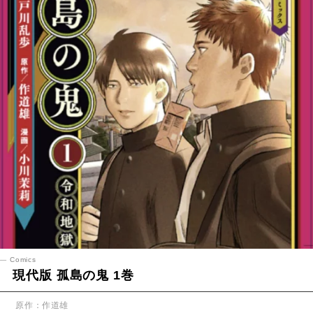
Comics
現代版 孤島の鬼 1巻
原作：作道雄