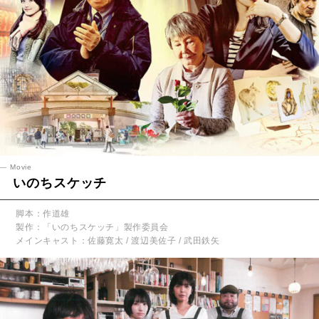
Movie
いのちスケッチ
脚本：作道雄
製作：「いのちスケッチ」製作委員会
メインキャスト：佐藤寛太 / 渡辺美佐子 / 武田鉄矢