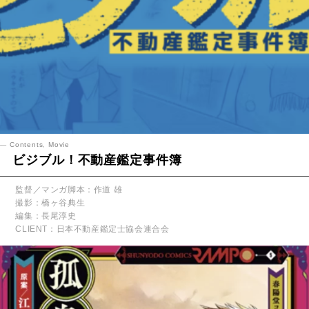
Contents
,
Movie
ビジブル！不動産鑑定事件簿
監督／マンガ脚本：作道 雄
撮影：橋ヶ谷典生
編集：長尾淳史
CLIENT：日本不動産鑑定士協会連合会