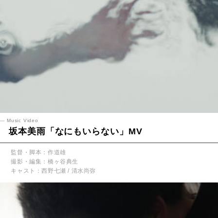
Music Video
坂本美雨「なにもいらない」MV
監督・脚本：作道雄
撮影・編集：橋ヶ谷典生
キャスト：西野七瀬 / 清水尚弥