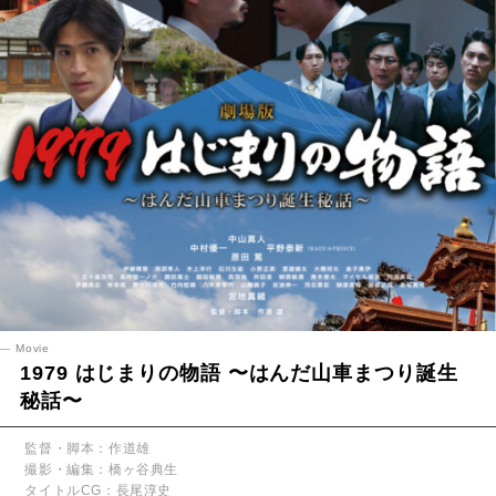
Movie
1979 はじまりの物語 〜はんだ山車まつり誕生
秘話〜
監督・脚本：作道雄
撮影・編集：橋ヶ谷典生
タイトルCG：長尾淳史