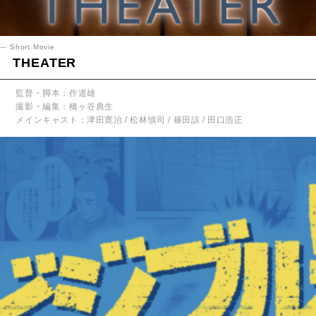
Short Movie
THEATER
監督・脚本：作道雄
撮影・編集：橋ヶ谷典生
メインキャスト：津田寛治 / 松林慎司 / 篠田諒 / 田口浩正