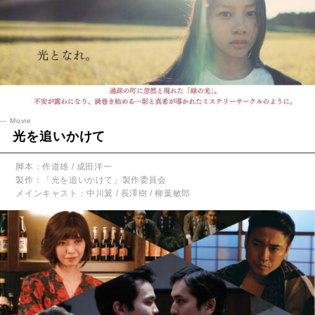
Movie
光を追いかけて
脚本：作道雄 / 成田洋一
製作：「光を追いかけて」製作委員会
メインキャスト：中川翼 / 長澤樹 / 柳葉敏郎