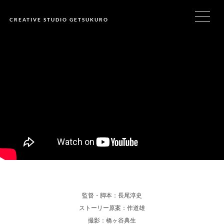
CREATIVE STUDIO GETSUKURO
監督・脚本：長尾淳史
ストーリー原案：作道雄
撮影：橋ヶ谷典生