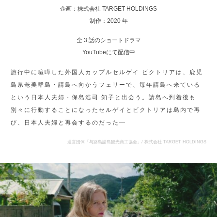
企画：株式会社 TARGET HOLDINGS
制作：2020 年
全 3 話のショートドラマ
YouTubeにて配信中
旅行中に喧嘩した外国人カップルセルゲイ ビクトリアは、鹿児
島県奄美群島・請島へ向かうフェリーで、毎年請島へ来ている
という日本人夫婦・保島浩司 知子と出会う。請島へ到着後も
別々に行動することになったセルゲイとビクトリアは島内で再
び、日本人夫婦と再会するのだった—
運営団体「与路島請島観光商工協会」/ 株式会社 TARGET HOLDINGS